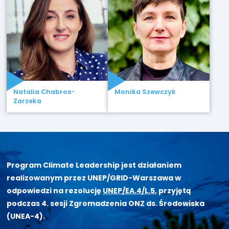
Natalia Chabros-
Monika Szewczyk
Zarzeka
Program Climate Leadership jest działaniem
realizowanym przez UNEP/GRID-Warszawa w
odpowiedzi na rezolucję
UNEP/EA.4/L.5
, przyjętą
podczas 4. sesji Zgromadzenia ONZ ds. Środowiska
(UNEA-4).