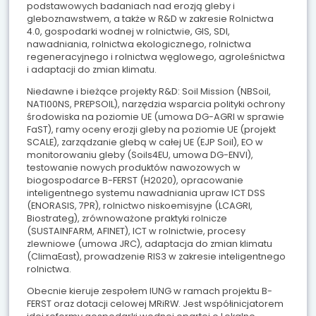
podstawowych badaniach nad erozją gleby i
gleboznawstwem, a także w R&D w zakresie Rolnictwa
4.0, gospodarki wodnej w rolnictwie, GIS, SDI,
nawadniania, rolnictwa ekologicznego, rolnictwa
regeneracyjnego i rolnictwa węglowego, agroleśnictwa
i adaptacji do zmian klimatu.
Niedawne i bieżące projekty R&D: Soil Mission (NBSoil,
NATI00NS, PREPSOIL), narzędzia wsparcia polityki ochrony
środowiska na poziomie UE (umowa DG-AGRI w sprawie
FaST), ramy oceny erozji gleby na poziomie UE (projekt
SCALE), zarządzanie glebą w całej UE (EJP Soil), EO w
monitorowaniu gleby (Soils4EU, umowa DG-ENVI),
testowanie nowych produktów nawozowych w
biogospodarce B-FERST (H2020), opracowanie
inteligentnego systemu nawadniania upraw ICT DSS
(ENORASIS, 7PR), rolnictwo niskoemisyjne (LCAGRI,
Biostrateg), zrównoważone praktyki rolnicze
(SUSTAINFARM, AFINET), ICT w rolnictwie, procesy
zlewniowe (umowa JRC), adaptacja do zmian klimatu
(ClimaEast), prowadzenie RIS3 w zakresie inteligentnego
rolnictwa.
Obecnie kieruje zespołem IUNG w ramach projektu B-
FERST oraz dotacji celowej MRiRW. Jest współinicjatorem