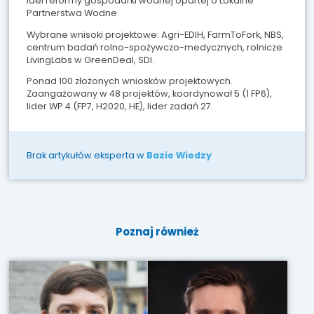
idei reformy gospodarki wodnej opartej o Lokalne
Partnerstwa Wodne.
Wybrane wnisoki projektowe: Agri-EDIH, FarmToFork, NBS,
centrum badań rolno-spożywczo-medycznych, rolnicze
LivingLabs w GreenDeal, SDI.
Ponad 100 złożonych wniosków projektowych.
Zaangażowany w 48 projektów, koordynował 5 (1 FP6),
lider WP 4 (FP7, H2020, HE), lider zadań 27.
Brak artykułów eksperta w
Bazie Wiedzy
Poznaj również